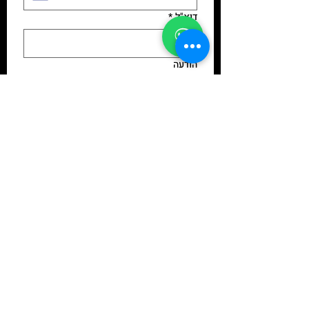
דוא"ל
*
הודעה
הסכמתי למדיניות הפרטיות - 
חובה לסמן 
לצפייה במדיניות 
הפרטיות 
Submit
נשמח לשוחח ולהתאים לכם את התוכן
הכי מעניין עם חוויה משמעותית
וכיפית לסדנאות, ימי גיבוש לצוותים,
העשרה ופיתוח חשיבה וכל אירוע או