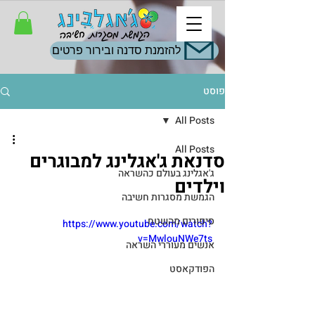
להזמנת סדנה ובירור פרטים
פוסט
All Posts
All Posts
סדנאת ג'אגלינג למבוגרים
ג'אגלינג בעולם כהשראה
וילדים
הגמשת מסגרות חשיבה
סיפורים מהשטח
https://www.youtube.com/watch?
v=MwlouNWe7ts
אנשים מעוררי השראה
הפודקאסט