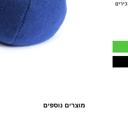
ירים 
ע היד 
ור 
וחד 
רים 
תן להזמינו 
ו של 
תו 
המילוי 
רכות 
מוצרים נוספים
ק ביד 
וד 