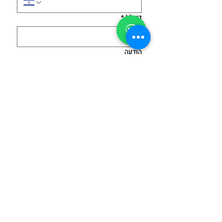
מהסובבים
דוא"ל
*
יש לוודא לפני כל הדלקה:
ניעור הקוולר להסרת 
עודפי חומר בעירה
הודעה
תקינות הסטאף 
והחיבורים
חובה להחזיק 
אמצעי כיבוי 
אש זמינים
:
הסכמתי למדיניות הפרטיות - 
מטף
חובה לסמן 
לצפייה במדיניות 
או שמיכת כיבוי
הפרטיות 
מומלץ להשתמש באש 
Submit
לאחר 
אימון מוקדם ללא 
הדלקה
נשמח לשוחח ולהתאים לכם את התוכן
הכי מעניין עם חוויה משמעותית
וכיפית לסדנאות, ימי גיבוש לצוותים,