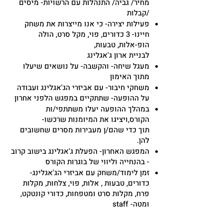
מחיר/ גביה/ התנהלות עם הרשויות- מיסים
/קבלות
פעילות יצירה- כי אנו מייצרות את משחק
חיינו- 3 כדורים, פוי, מקל סרט, הולה
הופ-אלות, טבעות,
לבניית ארון ג'אגלינג
מעגל שיחה- והקשבה- על נושאים שיעלו
מתוך האימון
משחקי חיבור- עם אביזרי הג'אגלינג ועבודה
על ההופעה- שתתקיים במפגש הלפני אחרון
במהלך ההופעה יעלו משתתפי/ות
הקורס,ויציגו את המיומנות שרכשו-
תוך כדי שהם/ן מעבירות מסרים שחשובים
להן.
המפגש האחרון- הפעלת ג'אגלינג בישוב קרוב
- בהנחייה וליווי של בוגרות הקורס
זמן לימוד/משחק עם אביזרי הג'אגלינג-
כדורים, טבעות , אלות, פוי, צלחות, מקלות
פרח, מקלות סרט ומטפחות, כדורי קונטקט,
ומטה- staff