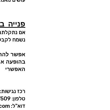
פנייה ב
אם נתקלתם 
נשמח לקבל 
אפשר להתק
בהופעה או 
האפשרי
רכז נגישות: 
טלפון: 054-6747509
דוא"ל: jugglbing@gmail.com