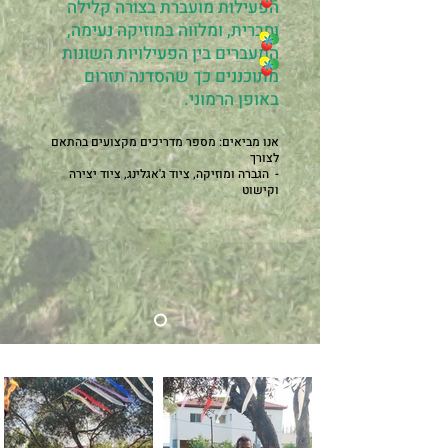
הפעילות מועברת ב
צורה קלילה
וחברית, ומלווה במוזיקה נעימה,
המעברים בין הפעילויות השונות
מתוכננים כך שהסדנה תזרום
באופן הרמוני.
אנו מביאים: מספר מדריכים מקצועים בהת
אם
לצורך
- הגברה ומוזיקה, ציוד ג'אגלינג, ציוד יצירה
וקישוט