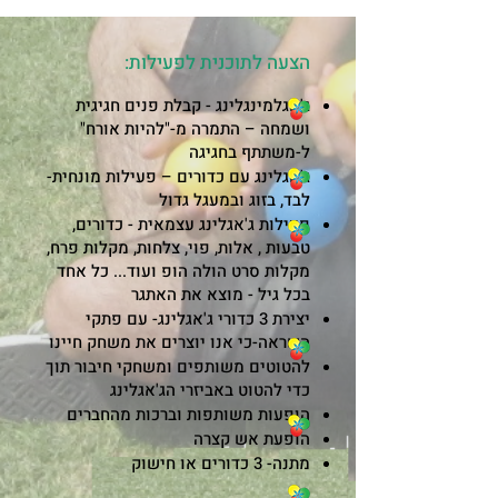
הצעה לתוכנית לפעילות:
ג'אגלמינגלינג - קבלת פנים חגיגית
ושמחה – התמרה מ-"להיות אורח"
ל-משתתף בחגיגה
ג'אגלינג עם כדורים – פעילות מונחית-
לבד, בזוג ובמעגל גדול
פעילות ג'אגלינג עצמאית - כדורים,
טבעות , אלות, פוי, צלחות, מקלות פרח,
מקלות סרט הולה הופ ועוד... כל אחד
בכל גיל - מוצא את האתגר
יצירת 3 כדורי ג'אגלינג- עם פתקי
השראה-כי אנו יוצרים את משחק חיינו
להטוטים משותפים ומשחקי חיבור תוך
כדי להטוט באביזרי הג'אגלינג
הופעות משותפות וברכות מהחברים
הופעת אש קצרה
מתנה- 3 כדורים או חישוק