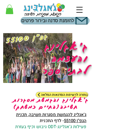
להזמנת סדנה ובירור פרטים
0
גפ"ן
551
0
ג'אגלינג
והעצמה
לבתי ספר
בחזרה לרשימת הסדנאות המלאה
ג'אגלינג והגמשת מסגרות
חשיבה(החיים כמשחק)
ג'אגליג להגמשת מסגרות חשיבה, תכנית
הגפ"ן 55100
- לדף התכנית
פעילות ג'אגלינג-ODT גיבוש וכיף בעזרת