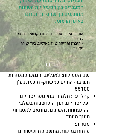
וחברית, ומלווה במוזיקה נעימה,
המעברים בין הפעילויות השונות
מתוכננים כך שהסדנה תזרום
באופן הרמוני.
אנו מביאים: מספר מדריכים מקצועים בהת
אם
לצורך
- הגברה ומוזיקה, ציוד ג'אגלינג, ציוד יצירה
וקישוט
שם הפעילות: ג'אגלינג והגמשת מסגרות
חשיבה- החיים כמשחק- תוכנית גפ"ן
55100
קהל יעד: תלמידי בתי ספר יסודיים
ועל-יסודיים, תוך התחשבות בשלבי
ההתפתחות השונים. מותאם למסגרות
חינוך מיוחד
מטרות:
פיתוח גמישות מחשבתית וכישורים