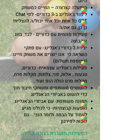
היום
הופעלה קצרצרה – החיים כמשחק
לימוד ג'אגלינג ב-3 כדורים- לפי Chat
GPT כל אחת וכל אחד יכול/ה להצליח!
כן כן, גם את/ה
פעילות מונחית עם כדורים - לבד, בזוג
ובקבוצה
יצירת 3 כדורי ג'אגלינג- עם פתקי
השראה כי אנו יוצרים את משחק חיינו
(בתוספת תשלום)
פעילות ג'אגלינג עצמאית- כדורים,
טבעות , אלות, פוי, צלחות, מקלות פרח,
מקלות סרט הולה הופ ועוד..
להטוטים משותפים ומשחקי חיבור תוך
כדי להטוט באביזרי הג'אגלינג
תמונה משותפת- עם אביזרי הג'אגלינג
הופעות קבוצתיות- כי לכולנו מגיע
לעמוד על הבמה ולומר הנני... גם
לזכות לפירגון
הפעילות מועברת ב
צורה קלילה