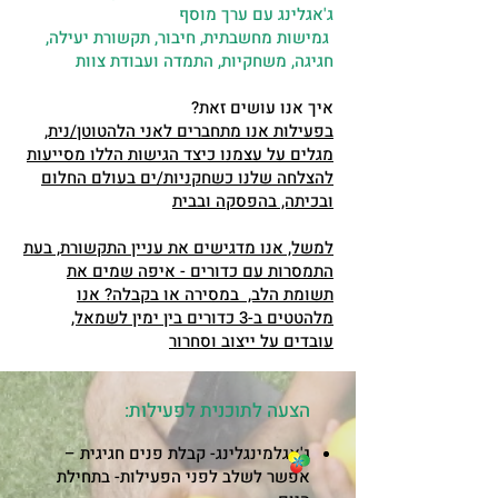
ג'אגלינג עם ערך מוסף
גמישות מחשבתית, חיבור, תקשורת יעילה,
חגיגה, משחקיות, התמדה ועבודת צוות
איך אנו עושים זאת?
בפעילות אנו מתחברים לאני הלהטוטן/נית,
מגלים על עצמנו כיצד הגישות הללו מסייעות
להצלחה שלנו כשחקניות/ים בעולם החלום
ובכיתה, בהפסקה ובבית
למשל, אנו מדגישים את עניין התקשורת, בעת
התמסרות עם כדורים - איפה שמים את
תשומת הלב, במסירה או בקבלה? אנו
מלהטטים ב-3 כדורים בין ימין לשמאל,
עובדים על ייצוב וסחרור
הצעה לתוכנית לפעילות:
ג'אגלמינגלינג- קבלת פנים חגיגית –
אפשר לשלב לפני הפעילות- בתחילת